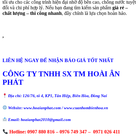
tối ưu cho các công trình hiện đại nhờ độ bền cao, chống nước tuyệt
đối và chi phí hợp lý. Nếu bạn đang tìm kiếm sản phẩm
giá rẻ –
chất lượng – thi công nhanh
, đây chính là lựa chọn hoàn hảo.
,
LIÊN HỆ NGAY ĐỂ NHẬN BÁO GIÁ TỐT NHẤT
CÔNG TY TNHH SX TM HOÀI ÂN
PHÁT
Địa chỉ: 126/76, tổ 4, KP1, Tân Hiệp, Biên Hòa, Đồng Nai
Website: www.hoaianphat.com / www.cuanhombienhoa.vn
Email: hoaianphat2010@gmail.com
Hotline: 0907 880 816 – 0976 749 347 – 0971 026 411