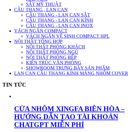
SẮT MỸ THUẬT
CẦU THANG , LAN CAN
CẦU THANG - LAN CAN SẮT
CẦU THANG - LAN CAN KÍNH
CẦU THANG - LAN CAN INOX
VÁCH NGĂN COMPACT
VÁCH NGĂN VỆ SINH COMPACT HPL
NỘI THẤT TỔNG HỢP
NỘI THẤT PHÒNG KHÁCH
NỘI THẤT PHÒNG NGỦ
NỘI THẤT PHÒNG BẾP
KIẾN TRÚC VĂN PHÒNG
SHOWROOM TRƯNG BÀY SẢN PHẨM
LAN CAN CẦU THANG KÍNH MÁNG NHÔM COVER
TIN TỨC
CỬA NHÔM XINGFA BIÊN HÒA –
HƯỚNG DẪN TẠO TÀI KHOẢN
CHATGPT MIỄN PHÍ