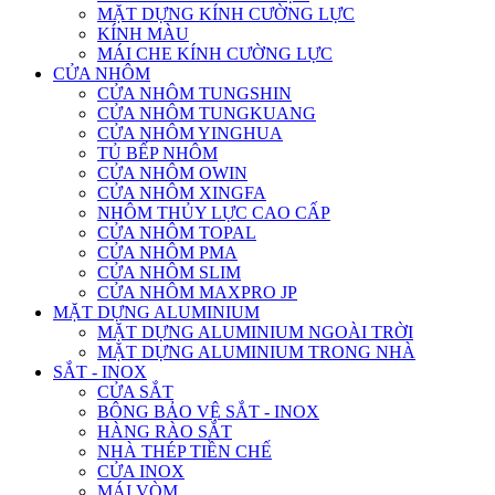
MẶT DỰNG KÍNH CƯỜNG LỰC
KÍNH MÀU
MÁI CHE KÍNH CƯỜNG LỰC
CỬA NHÔM
CỬA NHÔM TUNGSHIN
CỬA NHÔM TUNGKUANG
CỬA NHÔM YINGHUA
TỦ BẾP NHÔM
CỬA NHÔM OWIN
CỬA NHÔM XINGFA
NHÔM THỦY LỰC CAO CẤP
CỬA NHÔM TOPAL
CỬA NHÔM PMA
CỬA NHÔM SLIM
CỬA NHÔM MAXPRO JP
MẶT DỰNG ALUMINIUM
MẶT DỰNG ALUMINIUM NGOÀI TRỜI
MẶT DỰNG ALUMINIUM TRONG NHÀ
SẮT - INOX
CỬA SẮT
BÔNG BẢO VỆ SẮT - INOX
HÀNG RÀO SẮT
NHÀ THÉP TIỀN CHẾ
CỬA INOX
MÁI VÒM