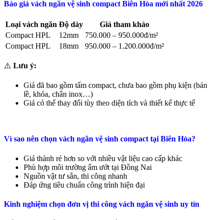
Báo giá vách ngăn vệ sinh compact Biên Hòa mới nhất 2026
Loại vách ngăn
Độ dày
Giá tham khảo
Compact HPL
12mm
750.000 – 950.000đ/m²
Compact HPL
18mm
950.000 – 1.200.000đ/m²
⚠️
Lưu ý:
Giá đã bao gồm tấm compact, chưa bao gồm phụ kiện (bản
lề, khóa, chân inox…)
Giá có thể thay đổi tùy theo diện tích và thiết kế thực tế
Vì sao nên chọn vách ngăn vệ sinh compact tại Biên Hòa?
Giá thành rẻ hơn so với nhiều vật liệu cao cấp khác
Phù hợp môi trường ẩm ướt tại Đồng Nai
Nguồn vật tư sẵn, thi công nhanh
Đáp ứng tiêu chuẩn công trình hiện đại
Kinh nghiệm chọn đơn vị thi công vách ngăn vệ sinh uy tín