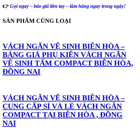
👉
Gọi ngay – báo giá liền tay – làm hàng ngay trong ngày!
SẢN PHẨM CÙNG LOẠI
VÁCH NGĂN VỆ SINH BIÊN HÒA –
BẢNG GIÁ PHỤ KIỆN VÁCH NGĂN
VỆ SINH TẤM COMPACT BIÊN HÒA,
ĐỒNG NAI
VÁCH NGĂN VỆ SINH BIÊN HÒA –
CUNG CẤP SỈ VÀ LẺ VÁCH NGĂN
COMPACT TẠI BIÊN HÒA , ĐỒNG
NAI