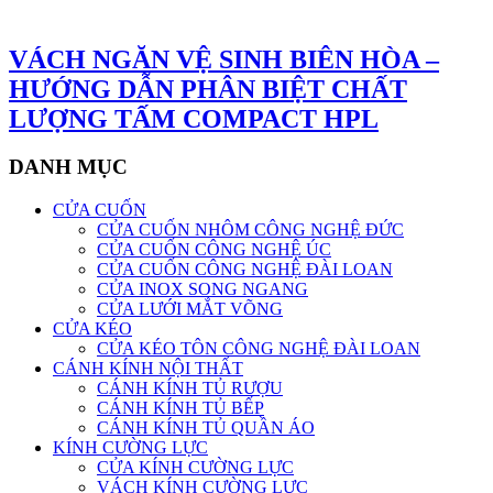
VÁCH NGĂN VỆ SINH BIÊN HÒA –
HƯỚNG DẪN PHÂN BIỆT CHẤT
LƯỢNG TẤM COMPACT HPL
DANH MỤC
CỬA CUỐN
CỬA CUỐN NHÔM CÔNG NGHỆ ĐỨC
CỬA CUỐN CÔNG NGHỆ ÚC
CỬA CUỐN CÔNG NGHỆ ĐÀI LOAN
CỬA INOX SONG NGANG
CỬA LƯỚI MẮT VÕNG
CỬA KÉO
CỬA KÉO TÔN CÔNG NGHỆ ĐÀI LOAN
CÁNH KÍNH NỘI THẤT
CÁNH KÍNH TỦ RƯỢU
CÁNH KÍNH TỦ BẾP
CÁNH KÍNH TỦ QUẦN ÁO
KÍNH CƯỜNG LỰC
CỬA KÍNH CƯỜNG LỰC
VÁCH KÍNH CƯỜNG LỰC