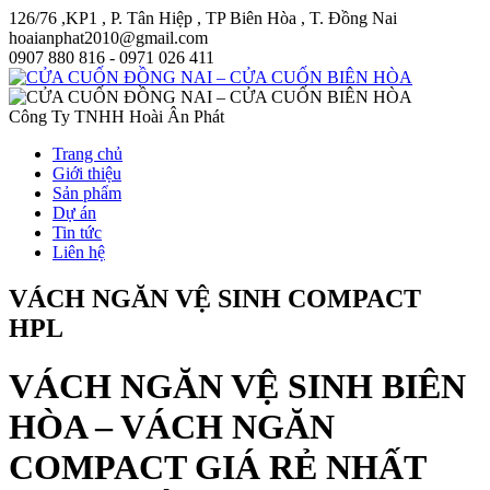
126/76 ,KP1 , P. Tân Hiệp , TP Biên Hòa , T. Đồng Nai
hoaianphat2010@gmail.com
0907 880 816 - 0971 026 411
Công Ty TNHH Hoài Ân Phát
Trang chủ
Giới thiệu
Sản phẩm
Dự án
Tin tức
Liên hệ
VÁCH NGĂN VỆ SINH COMPACT
HPL
VÁCH NGĂN VỆ SINH BIÊN
HÒA – VÁCH NGĂN
COMPACT GIÁ RẺ NHẤT