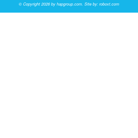
© Copyright 2026 by hapgroup.com. Site by:
roboxt.com