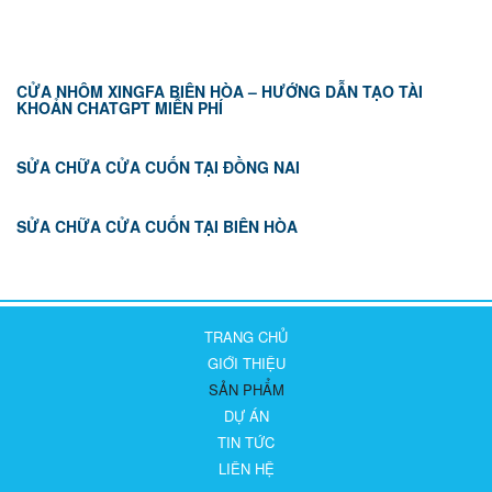
CỬA NHÔM XINGFA BIÊN HÒA – HƯỚNG DẪN TẠO TÀI
KHOẢN CHATGPT MIỄN PHÍ
SỬA CHỮA CỬA CUỐN TẠI ĐỒNG NAI
SỬA CHỮA CỬA CUỐN TẠI BIÊN HÒA
TRANG CHỦ
GIỚI THIỆU
SẢN PHẨM
DỰ ÁN
TIN TỨC
LIÊN HỆ