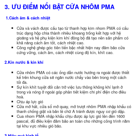
3. ƯU ĐIỂM NỔI BẬT CỬA NHÔM PMA
1.Cách âm & cách nhiệt
Cửa và vách được cấu tạo từ thanh hợp kim nhom PMA có cấu
trúc dạng hộp chia thành nhiều khoang trống kết hợp với hệ
gioăng và hệ phụ kiện kim khí đồng bộ đã tạo nên sản phẩm có
khả năng cách âm tốt, cách nhiệt cao.
Công nghệ ghép góc tiên tiến bậc nhất hiện nay đảm bảo cửa
cứng vững, cách âm, cách nhiệt cùng độ kín, khít cao.
2.Kín nước & kín khí
Cửa nhôm PMA có các ống dẫn nước hướng ra ngoài được thiết
kế trên khung cửa sẽ ngăn nước chẩy vào bên trong một cách
tối đa.
Sự kín khít tuyệt đối cản trở việc lưu thông không khí lạnh ở
trong và nóng ở ngoài góp phần tiết kiệm chi phí điện cho điều
hoà.
Chịu áp lực gió
Cửa mở hất, cửa sổ mở quay, mở trượt nhôm PMA nhập khẩu có
thanh chống giật và bản lề chữ A tránh được nguy cơ gió dập.
Cua nhom PMA nhập khẩu chịu được áp lực gió lên đến 1600
pascal, đủ điều kiện đảm bảo an toàn cho những công trình nằm
tại khu vực nhiều gió bão.
3.Hiệu quả kinh tế