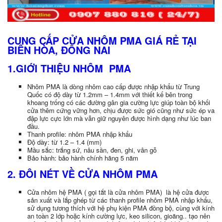
CUNG CẤP CỬA NHÔM PMA GIÁ RẺ TẠI
BIÊN HÒA, ĐỒNG NAI
1.GIỚI THIỆU NHÔM PMA
Nhôm PMA là dòng nhôm cao cấp được nhập khẩu từ Trung
Quốc có độ dày từ 1.2mm – 1.4mm với thiết kế bên trong
khoang trống có các đường gân gia cường lực giúp toàn bộ khối
cửa thêm cứng vững hơn, chịu được sức gió cũng như sức ép va
đập lực cực lớn mà vẫn giữ nguyên được hình dạng như lúc ban
đầu.
Thanh profile: nhôm PMA nhập khẩu
Độ dày: từ 1.2 – 1.4 (mm)
Mầu sắc: trắng sứ, nâu sần, đen, ghi, vân gỗ
Bảo hành: bảo hành chính hãng 5 năm
2. ĐÔI NÉT VỀ CỬA NHÔM PMA
Cửa nhôm hệ PMA ( gọi tắt là cửa nhôm PMA) là hệ cửa được
sản xuất và lắp ghép từ các thanh profile nhôm PMA nhập khẩu,
sử dụng tương thích với hệ phụ kiện PMA đồng bộ, cùng với kính
an toàn 2 lớp hoặc kính cường lực, keo silicon, gioăng.. tạo nên