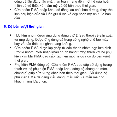
công và lắp đặt chắc chắn, an toàn mang đến một hệ cửa hoàn
thiện cả về thiết kế thẩm mỹ và độ bền theo thời gian.
Cửa nhôm PMA nhập khẩu dễ dàng lau chùi bảo dưỡng, thay thế
linh phụ kiện cửa và luôn giữ được vẻ đẹp hoàn mỹ như lúc ban
đầu.
6. Độ bền vượt thời gian
Hợp kim nhôm được ứng dụng đứng thứ 2 (sau thép) về sản xuất
và ứng dụng. Được ứng dụng cả trong công nghệ chế tạo máy
bay và các thiết bị ngành hàng không.
Cửa nhôm PMA được lắp ghép từ các thanh nhôm hợp kim định
Profile nhom PMA nhap khau chính hãng tương thích với hệ phụ
kiện kim khí PMA cao cấp..tạo nên một hệ cửa có độ bền vượt
thời gian.
Phụ kiện PMA đồng bộ Cửa nhôm PMA cao cấp sử dụng tương
thích với hệ phụ kiện PMA nhập khẩu đông bộ chống ăn mòn,
chống gỉ giúp cửa vững chắc bền theo thời gian. Sử dụng hệ
phụ kiện PMA đa dạng kiểu dáng, mầu sắc và mẫu mã cho
khách hàng lựa chọn.