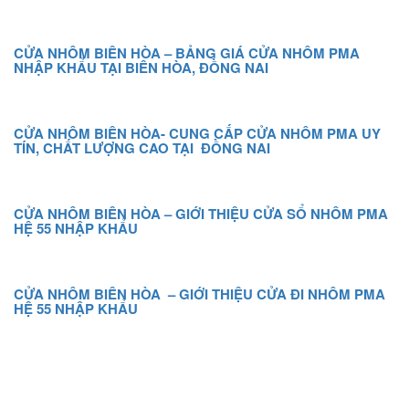
CỬA NHÔM BIÊN HÒA – BẢNG GIÁ CỬA NHÔM PMA
NHẬP KHẨU TẠI BIÊN HÒA, ĐỒNG NAI
CỬA NHÔM BIÊN HÒA- CUNG CẤP CỬA NHÔM PMA UY
TÍN, CHẤT LƯỢNG CAO TẠI ĐỒNG NAI
CỬA NHÔM BIÊN HÒA – GIỚI THIỆU CỬA SỔ NHÔM PMA
HỆ 55 NHẬP KHẨU
CỬA NHÔM BIÊN HÒA – GIỚI THIỆU CỬA ĐI NHÔM PMA
HỆ 55 NHẬP KHẨU
DANH MỤC