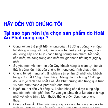
HÃY ĐẾN VỚI CHÚNG TÔI
Tại sao bạn nên lựa chọn sản phẩm do Hoài
Ân Phát cung cấp ?
Cùng với xu thế phát triển chung của thị trường , công ty chúng
tôi không ngừng đổi mới, nâng cao chất lượng sản phẩm, phấn
đấu cung cấp cho Quý khách hàng những sản phẩm tốt nhất,
bền nhất, và sang trọng đẹp nhất.với giá thành tiết kiệm ,hợp lý
nhất
Sự yêu mến và niềm tin của Quý khách hàng là niềm tự hào và
thành công lớn nhất của chúng tôi trong quá trình phát triển.
Chúng tôi sẽ mang lại trải nghiệm sản phẩm tốt nhất cho khách
hàng với chất lượng chính hãng. Mang giá trị cho người dùng-
đó là mục đích cao nhất Hoài Ân Phát hướng đến trong quá trình
15 năm hình thành & phát triển của mình
Ngoài ra, khi đến với công ty, khách hàng còn được cung cấp
các tiện ích miễn phí như: Tư vấn giải pháp thiết kế cửa phù hợp
nhất với công trình, kích thước thông thủy đẹp, hợp phong
thủy…
Công ty Hoài Ân Phát luôn nâng cấp và cập nhật công nghệ sản
xuất phù hợp và tiên tiến nhất với điều kiện thị trường và chính