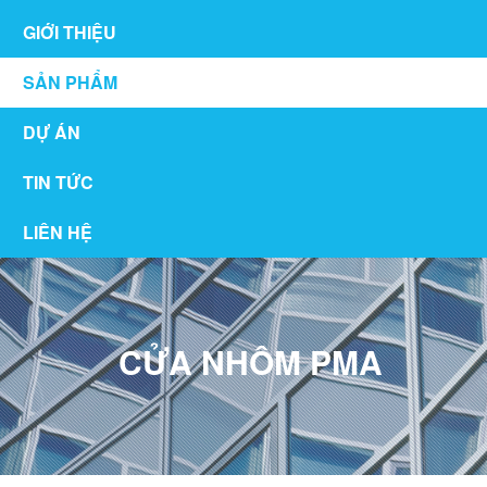
GIỚI THIỆU
SẢN PHẨM
DỰ ÁN
TIN TỨC
LIÊN HỆ
CỬA NHÔM PMA