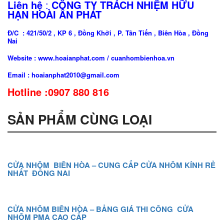
Liên hệ
:
CÔNG TY TRÁCH NHIỆM HỮU
HẠN HOÀI ÂN PHÁT
Đ/C : 421/50/2 , KP 6 , Đồng Khởi , P. Tân Tiến , Biên Hòa , Đồng
Nai
Website : www.hoaianphat.com / cuanhombienhoa.vn
Email : hoaianphat2010@gmail.com
Hotline :0907 880 816
SẢN PHẨM CÙNG LOẠI
CỬA NHÔM BIÊN HÒA – CUNG CẤP CỬA NHÔM KÍNH RẺ
NHẤT ĐỒNG NAI
CỬA NHÔM BIÊN HÒA – BẢNG GIÁ THI CÔNG CỬA
NHÔM PMA CAO CẤP