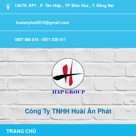
126/76 ,KP1 , P. Tân Hiệp , TP Biên Hòa , T. Đồng Nai
hoaianphat2010@gmail.com
0907 880 816 - 0971 026 411
Công Ty TNHH Hoài Ân Phát
TRANG CHỦ