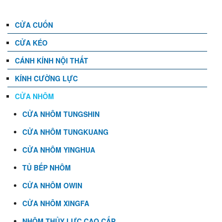
CỬA CUỐN
CỬA KÉO
CÁNH KÍNH NỘI THẤT
KÍNH CƯỜNG LỰC
CỬA NHÔM
CỬA NHÔM TUNGSHIN
CỬA NHÔM TUNGKUANG
CỬA NHÔM YINGHUA
TỦ BẾP NHÔM
CỬA NHÔM OWIN
CỬA NHÔM XINGFA
NHÔM THỦY LỰC CAO CẤP