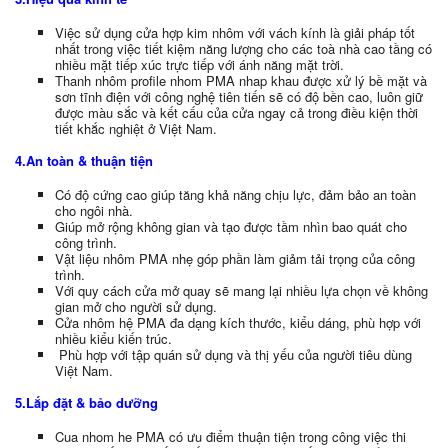
Việc sử dụng cửa hợp kim nhôm với vách kính là giải pháp tốt
nhất trong việc tiết kiệm năng lượng cho các toà nhà cao tầng có
nhiều mặt tiếp xúc trực tiếp với ánh năng mặt trời.
Thanh nhôm profile nhom PMA nhap khau được xử lý bề mặt và
sơn tĩnh điện với công nghệ tiên tiến sẽ có độ bền cao, luôn giữ
được màu sắc và kết cấu của cửa ngay cả trong điều kiện thời
tiết khắc nghiệt ở Việt Nam.
4.An toàn & thuận tiện
Có độ cứng cao giúp tăng khả năng chịu lực, đảm bảo an toàn
cho ngôi nhà.
Giúp mở rộng không gian và tạo được tầm nhìn bao quát cho
công trình.
Vật liệu nhôm PMA nhẹ góp phần làm giảm tải trọng của công
trình.
Với quy cách cửa mở quay sẽ mang lại nhiều lựa chọn về không
gian mở cho người sử dụng.
Cửa nhôm hệ PMA đa dạng kích thước, kiểu dáng, phù hợp với
nhiều kiểu kiến trúc.
Phù hợp với tập quán sử dụng và thị yếu của người tiêu dùng
Việt Nam.
5.Lắp đặt & bảo dưỡng
Cua nhom he PMA có ưu điểm thuận tiện trong công việc thi