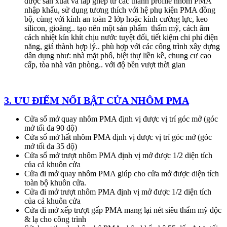
được sản xuất và lắp ghép từ các thanh profile nhôm PMA
nhập khẩu, sử dụng tương thích với hệ phụ kiện PMA đồng
bộ, cùng với kính an toàn 2 lớp hoặc kính cường lực, keo
silicon, gioăng.. tạo nên một sản phẩm thẩm mỹ, cách âm
cách nhiệt kín khít chịu nước tuyệt đối, tiết kiệm chi phí điện
năng, giá thành hợp lý.. phù hợp với các công trình xây dựng
dân dụng như: nhà mặt phố, biệt thự liền kề, chung cư cao
cấp, tòa nhà văn phòng.. với độ bền vượt thời gian
3. ƯU ĐIỂM NỔI BẬT CỬA NHÔM PMA
Cửa sổ mở quay nhôm PMA định vị được vị trí góc mở (góc
mở tối đa 90 độ)
Cửa sổ mở hất nhôm PMA định vị được vị trí góc mở (góc
mở tối đa 35 độ)
Cửa sổ mở trượt nhôm PMA định vị mở được 1/2 diện tích
của cả khuôn cửa
Cửa đi mở quay nhôm PMA giúp cho cửa mở được diện tích
toàn bộ khuôn cửa.
Cửa đi mở trượt nhôm PMA định vị mở được 1/2 diện tích
của cả khuôn cửa
Cửa đi mở xếp trượt gấp PMA mang lại nét siêu thẩm mỹ độc
& lạ cho công trình