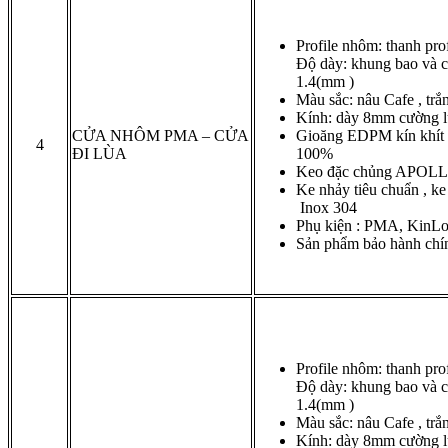
Profile nhôm: thanh p
Độ dày: khung bao và c
1.4(mm )
Màu sắc: nâu Cafe , trắn
Kính: dày 8mm cường 
CỬA NHÔM PMA – CỬA
Gioăng EDPM kín khít c
4
ĐI LÙA
100%
Keo đặc chủng APOLL
Ke nhảy tiêu chuẩn , ke
Inox 304
Phụ kiện : PMA, KinL
Sản phẩm bảo hành chí
Profile nhôm: thanh p
Độ dày: khung bao và c
1.4(mm )
Màu sắc: nâu Cafe , trắn
Kính: dày 8mm cường 