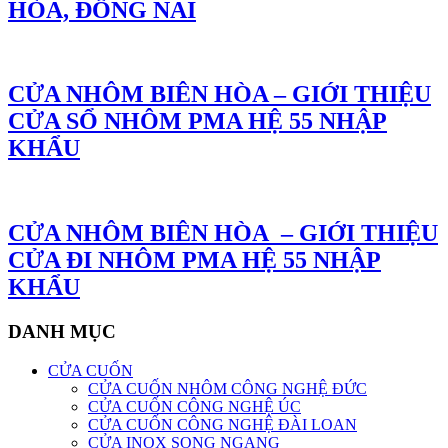
HÒA, ĐỒNG NAI
CỬA NHÔM BIÊN HÒA – GIỚI THIỆU
CỬA SỔ NHÔM PMA HỆ 55 NHẬP
KHẨU
CỬA NHÔM BIÊN HÒA – GIỚI THIỆU
CỬA ĐI NHÔM PMA HỆ 55 NHẬP
KHẨU
DANH MỤC
CỬA CUỐN
CỬA CUỐN NHÔM CÔNG NGHỆ ĐỨC
CỬA CUỐN CÔNG NGHỆ ÚC
CỬA CUỐN CÔNG NGHỆ ĐÀI LOAN
CỬA INOX SONG NGANG