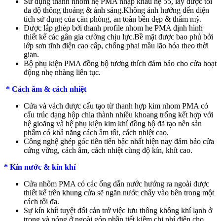
Sử dụng thanh nhôm hệ PMA nhập khẩu hệ 55, lấy được tối
đa độ thông thoáng & ánh sáng.Không ảnh hưởng đến diện
tích sử dụng của căn phòng, an toàn bền đẹp & thẩm mỹ.
Được lắp ghép bởi thanh profile nhom he PMA định hình
thiết kế các gân gia cường chịu lực.Bề mặt được bao phủ bởi
lớp sơn tĩnh điện cao cấp, chống phai mầu lão hóa theo thời
gian.
Bộ phụ kiện PMA đồng bộ tương thích đảm bảo cho cửa hoạt
động nhẹ nhàng liên tục.
* Cách âm & cách nhiệt
Cửa và vách được cấu tạo từ thanh hợp kim nhom PMA có
cấu trúc dạng hộp chia thành nhiều khoang trống kết hợp với
hệ gioăng và hệ phụ kiện kim khí đồng bộ đã tạo nên sản
phẩm có khả năng cách âm tốt, cách nhiệt cao.
Công nghệ ghép góc tiên tiến bậc nhất hiện nay đảm bảo cửa
cứng vững, cách âm, cách nhiệt cùng độ kín, khít cao.
* Kín nước & kín khí
Cửa nhôm PMA có các ống dẫn nước hướng ra ngoài được
thiết kế trên khung cửa sẽ ngăn nước chẩy vào bên trong một
cách tối đa.
Sự kín khít tuyệt đối cản trở việc lưu thông không khí lạnh ở
trong và nóng ở ngoài góp phần tiết kiệm chi phí điện cho