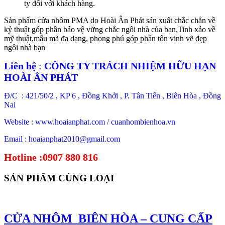
ty đối với khách hàng.
Sản phẩm cửa nhôm PMA do Hoài Ân Phát sản xuất chắc chắn về
kỷ thuật góp phần bảo vệ vững chắc ngôi nhà của bạn,Tinh xảo về
mỹ thuật,mẫu mã đa dạng, phong phú góp phần tôn vinh vẽ đẹp
ngôi nhà bạn
Liên hệ
:
CÔNG TY TRÁCH NHIỆM HỮU HẠN
HOÀI ÂN PHÁT
Đ/C : 421/50/2 , KP 6 , Đồng Khởi , P. Tân Tiến , Biên Hòa , Đồng
Nai
Website : www.hoaianphat.com / cuanhombienhoa.vn
Email : hoaianphat2010@gmail.com
Hotline :0907 880 816
SẢN PHẨM CÙNG LOẠI
CỬA NHÔM BIÊN HÒA – CUNG CẤP