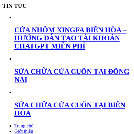
TIN TỨC
CỬA NHÔM XINGFA BIÊN HÒA –
HƯỚNG DẪN TẠO TÀI KHOẢN
CHATGPT MIỄN PHÍ
SỬA CHỮA CỬA CUỐN TẠI ĐỒNG
NAI
SỬA CHỮA CỬA CUỐN TẠI BIÊN
HÒA
Trang chủ
Giới thiệu