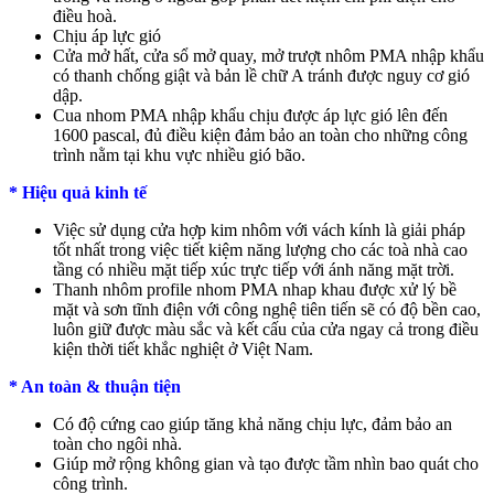
điều hoà.
Chịu áp lực gió
Cửa mở hất, cửa sổ mở quay, mở trượt nhôm PMA nhập khẩu
có thanh chống giật và bản lề chữ A tránh được nguy cơ gió
dập.
Cua nhom PMA nhập khẩu chịu được áp lực gió lên đến
1600 pascal, đủ điều kiện đảm bảo an toàn cho những công
trình nằm tại khu vực nhiều gió bão.
* Hiệu quả kinh tế
Việc sử dụng cửa hợp kim nhôm với vách kính là giải pháp
tốt nhất trong việc tiết kiệm năng lượng cho các toà nhà cao
tầng có nhiều mặt tiếp xúc trực tiếp với ánh năng mặt trời.
Thanh nhôm profile nhom PMA nhap khau được xử lý bề
mặt và sơn tĩnh điện với công nghệ tiên tiến sẽ có độ bền cao,
luôn giữ được màu sắc và kết cấu của cửa ngay cả trong điều
kiện thời tiết khắc nghiệt ở Việt Nam.
* An toàn & thuận tiện
Có độ cứng cao giúp tăng khả năng chịu lực, đảm bảo an
toàn cho ngôi nhà.
Giúp mở rộng không gian và tạo được tầm nhìn bao quát cho
công trình.