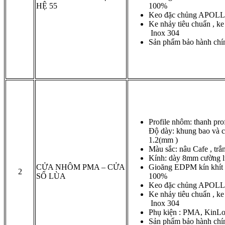
HỆ 55
100%
Keo đặc chủng APOLL
Ke nhảy tiêu chuẩn , ke
Inox 304
Sản phẩm bảo hành chí
Profile nhôm: thanh p
Độ dày: khung bao và c
1.2(mm )
Màu sắc: nâu Cafe , trắn
Kính: dày 8mm cường 
CỬA NHÔM PMA – CỬA
Gioăng EDPM kín khít c
2
SỔ LÙA
100%
Keo đặc chủng APOLL
Ke nhảy tiêu chuẩn , ke
Inox 304
Phụ kiện : PMA, KinL
Sản phẩm bảo hành chí