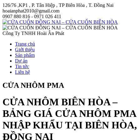
126/76 ,KP1 , P. Tân Hiệp , TP Biên Hòa , T. Đồng Nai
hoaianphat2010@gmail.com
0907 880 816 - 0971 026 411
Công Ty TNHH Hoài Ân Phát
Trang chủ
Giới thiệu
Sản phẩm
Dự án
Tin tức
Liên hệ
CỬA NHÔM PMA
CỬA NHÔM BIÊN HÒA –
BẢNG GIÁ CỬA NHÔM PMA
NHẬP KHẨU TẠI BIÊN HÒA,
ĐỒNG NAI