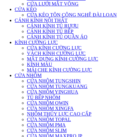
CỬA LƯỚI MẮT VÕNG
CỬA KÉO
CỬA KÉO TÔN CÔNG NGHỆ ĐÀI LOAN
CÁNH KÍNH NỘI THẤT
CÁNH KÍNH TỦ RƯỢU
CÁNH KÍNH TỦ BẾP
CÁNH KÍNH TỦ QUẦN ÁO
KÍNH CƯỜNG LỰC
CỬA KÍNH CƯỜNG LỰC
VÁCH KÍNH CƯỜNG LỰC
MẶT DỰNG KÍNH CƯỜNG LỰC
KÍNH MÀU
MÁI CHE KÍNH CƯỜNG LỰC
CỬA NHÔM
CỬA NHÔM TUNGSHIN
CỬA NHÔM TUNGKUANG
CỬA NHÔM YINGHUA
TỦ BẾP NHÔM
CỬA NHÔM OWIN
CỬA NHÔM XINGFA
NHÔM THỦY LỰC CAO CẤP
CỬA NHÔM TOPAL
CỬA NHÔM PMA
CỬA NHÔM SLIM
CỬA NHÔM MAXPRO JP