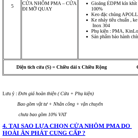
CỬA NHÔM PMA – CỬA
Gioăng EDPM kín khít c
5
ĐI MỠ QUAY
100%
Keo đặc chủng APOLL
Ke nhảy tiêu chuẩn , ke
Inox 304
Phụ kiện : PMA, KinL
Sản phẩm bảo hành chí
Diện tích cửa (S) = Chiều dài x Chiều Rộng Giá s
Lưu ý :
Đơn giá hoàn thiện ( Cửa + Phụ kiện)
Bao gồm vật tư + Nhân công + vận chuyển
chưa bao gồm 10% VAT
4. TẠI SAO LỰA CHỌN CỬA NHÔM PMA DO
HOÀI ÂN PHÁT CUNG CẤP ?