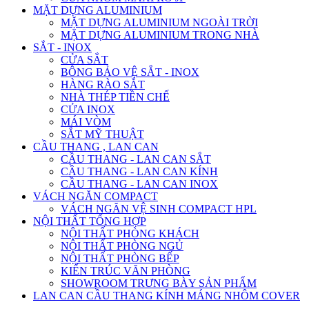
MẶT DỰNG ALUMINIUM
MẶT DỰNG ALUMINIUM NGOÀI TRỜI
MẶT DỰNG ALUMINIUM TRONG NHÀ
SẮT - INOX
CỬA SẮT
BÔNG BẢO VỆ SẮT - INOX
HÀNG RÀO SẮT
NHÀ THÉP TIỀN CHẾ
CỬA INOX
MÁI VÒM
SẮT MỸ THUẬT
CẦU THANG , LAN CAN
CẦU THANG - LAN CAN SẮT
CẦU THANG - LAN CAN KÍNH
CẦU THANG - LAN CAN INOX
VÁCH NGĂN COMPACT
VÁCH NGĂN VỆ SINH COMPACT HPL
NỘI THẤT TỔNG HỢP
NỘI THẤT PHÒNG KHÁCH
NỘI THẤT PHÒNG NGỦ
NỘI THẤT PHÒNG BẾP
KIẾN TRÚC VĂN PHÒNG
SHOWROOM TRƯNG BÀY SẢN PHẨM
LAN CAN CẦU THANG KÍNH MÁNG NHÔM COVER