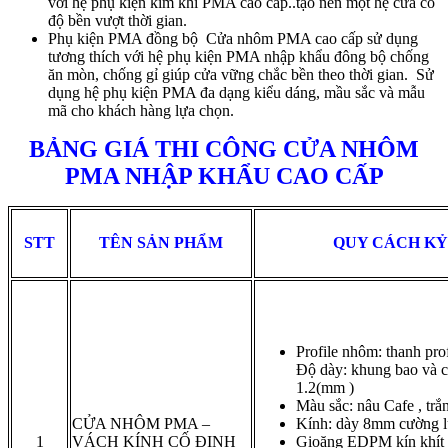
với hệ phụ kiện kim khí PMA cao cấp..tạo nên một hệ cửa có
độ bền vượt thời gian.
Phụ kiện PMA đồng bộ Cửa nhôm PMA cao cấp sử dụng
tương thích với hệ phụ kiện PMA nhập khẩu đông bộ chống
ăn mòn, chống gỉ giúp cửa vững chắc bền theo thời gian. Sử
dụng hệ phụ kiện PMA đa dạng kiểu dáng, mầu sắc và mẫu
mã cho khách hàng lựa chọn.
BẢNG GIÁ THI CÔNG CỬA NHÔM
PMA NHẬP KHẨU CAO CẤP
STT
TÊN SẢN PHẨM
QUY CÁCH KỶ
Profile nhôm: thanh p
Độ dày: khung bao và c
1.2(mm )
Màu sắc: nâu Cafe , trắn
CỬA NHÔM PMA –
Kính: dày 8mm cường 
1
VÁCH KÍNH CỐ ĐỊNH
Gioăng EDPM kín khít c