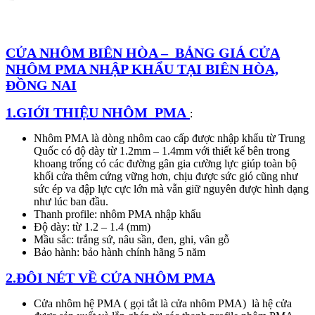
CỬA NHÔM BIÊN HÒA – BẢNG GIÁ CỬA
NHÔM PMA NHẬP KHẨU TẠI BIÊN HÒA,
ĐỒNG NAI
1.GIỚI THIỆU NHÔM PMA
:
Nhôm PMA là dòng nhôm cao cấp được nhập khẩu từ Trung
Quốc có độ dày từ 1.2mm – 1.4mm với thiết kế bên trong
khoang trống có các đường gân gia cường lực giúp toàn bộ
khối cửa thêm cứng vững hơn, chịu được sức gió cũng như
sức ép va đập lực cực lớn mà vẫn giữ nguyên được hình dạng
như lúc ban đầu.
Thanh profile: nhôm PMA nhập khẩu
Độ dày: từ 1.2 – 1.4 (mm)
Mầu sắc: trắng sứ, nâu sần, đen, ghi, vân gỗ
Bảo hành: bảo hành chính hãng 5 năm
2.ĐÔI NÉT VỀ CỬA NHÔM PMA
Cửa nhôm hệ PMA ( gọi tắt là cửa nhôm PMA) là hệ cửa