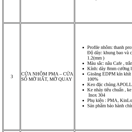
Profile nhôm: thanh pr
Độ dày: khung bao và c
1.2(mm )
Màu sắc: nâu Cafe , trắn
Kính: dày 8mm cường 
CỬA NHÔM PMA – CỬA
Gioăng EDPM kín khít c
3
SỔ MỠ HẤT, MỠ QUAY
100%
Keo đặc chủng APOLL
Ke nhảy tiêu chuẩn , ke
Inox 304
Phụ kiện : PMA, KinL
Sản phẩm bảo hành chí