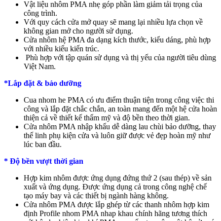
Vật liệu nhôm PMA nhẹ góp phần làm giảm tải trọng của
công trình.
Với quy cách cửa mở quay sẽ mang lại nhiều lựa chọn về
không gian mở cho người sử dụng.
Cửa nhôm hệ PMA đa dạng kích thước, kiểu dáng, phù hợp
với nhiều kiểu kiến trúc.
Phù hợp với tập quán sử dụng và thị yếu của người tiêu dùng
Việt Nam.
*Lắp đặt & bảo dưỡng
Cua nhom he PMA có ưu điểm thuận tiện trong công việc thi
công và lắp đặt chắc chắn, an toàn mang đến một hệ cửa hoàn
thiện cả về thiết kế thẩm mỹ và độ bền theo thời gian.
Cửa nhôm PMA nhập khẩu dễ dàng lau chùi bảo dưỡng, thay
thế linh phụ kiện cửa và luôn giữ được vẻ đẹp hoàn mỹ như
lúc ban đầu.
* Độ bền vượt thời gian
Hợp kim nhôm được ứng dụng đứng thứ 2 (sau thép) về sản
xuất và ứng dụng. Được ứng dụng cả trong công nghệ chế
tạo máy bay và các thiết bị ngành hàng không.
Cửa nhôm PMA được lắp ghép từ các thanh nhôm hợp kim
định Profile nhom PMA nhap khau chính hãng tương thích