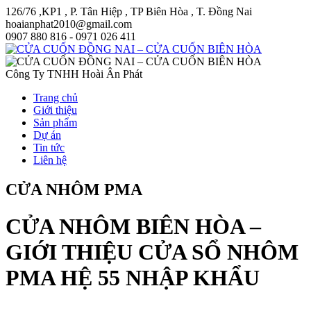
126/76 ,KP1 , P. Tân Hiệp , TP Biên Hòa , T. Đồng Nai
hoaianphat2010@gmail.com
0907 880 816 - 0971 026 411
Công Ty TNHH Hoài Ân Phát
Trang chủ
Giới thiệu
Sản phẩm
Dự án
Tin tức
Liên hệ
CỬA NHÔM PMA
CỬA NHÔM BIÊN HÒA –
GIỚI THIỆU CỬA SỔ NHÔM
PMA HỆ 55 NHẬP KHẨU