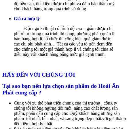
độ bền cao, tiết kiệm được chi phí và đảm bảo thẩm mỹ
cho khách hàng trong quá trình sủ dụng.
Giá cả hợp lý
Đội ngũ kĩ thuật có trình độ cao – giảm được chi
phí rủi ro trong quá trình thi công, phương pháp quản lí
bán hàng hợp lí, tổ chức thi công hiệu quả giảm được
các chi phí phát sinh… Tất cả các yếu tố trên đem đến
cho chúng tôi một giá thành hợp lí và chúng tôi chia sẻ
điều này với khách hàng bằng mức giá cạnh tranh.
HÃY ĐẾN VỚI CHÚNG TÔI
Tại sao bạn nên lựa chọn sản phẩm do Hoài Ân
Phát cung cấp ?
Cùng với xu thế phát triển chung của thị trường , công ty
chúng tôi không ngừng đổi mới, nâng cao chất lượng sản
phẩm, phấn đấu cung cấp cho Quý khách hàng những sản
phẩm tốt nhất, bền nhất, và sang trọng đẹp nhất.với giá thành
tiết kiệm ,hợp lý nhất
Sự yêu mến và niềm tin của Quý khách hàng là niềm tự hào