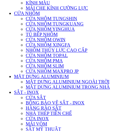
KÍNH MÀU
MÁI CHE KÍNH CƯỜNG LỰC
CỬA NHÔM
CỬA NHÔM TUNGSHIN
CỬA NHÔM TUNGKUANG
CỬA NHÔM YINGHUA
TỦ BẾP NHÔM
CỬA NHÔM OWIN
CỬA NHÔM XINGFA
NHÔM THỦY LỰC CAO CẤP
CỬA NHÔM TOPAL
CỬA NHÔM PMA
CỬA NHÔM SLIM
CỬA NHÔM MAXPRO JP
MẶT DỰNG ALUMINIUM
MẶT DỰNG ALUMINIUM NGOÀI TRỜI
MẶT DỰNG ALUMINIUM TRONG NHÀ
SẮT - INOX
CỬA SẮT
BÔNG BẢO VỆ SẮT - INOX
HÀNG RÀO SẮT
NHÀ THÉP TIỀN CHẾ
CỬA INOX
MÁI VÒM
SẮT MỸ THUẬT