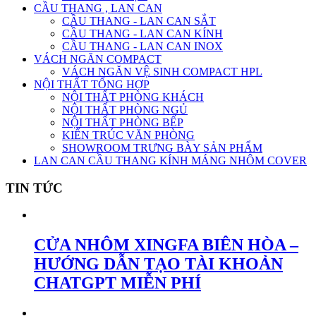
CẦU THANG , LAN CAN
CẦU THANG - LAN CAN SẮT
CẦU THANG - LAN CAN KÍNH
CẦU THANG - LAN CAN INOX
VÁCH NGĂN COMPACT
VÁCH NGĂN VỆ SINH COMPACT HPL
NỘI THẤT TỔNG HỢP
NỘI THẤT PHÒNG KHÁCH
NỘI THẤT PHÒNG NGỦ
NỘI THẤT PHÒNG BẾP
KIẾN TRÚC VĂN PHÒNG
SHOWROOM TRƯNG BÀY SẢN PHẨM
LAN CAN CẦU THANG KÍNH MÁNG NHÔM COVER
TIN TỨC
CỬA NHÔM XINGFA BIÊN HÒA –
HƯỚNG DẪN TẠO TÀI KHOẢN
CHATGPT MIỄN PHÍ