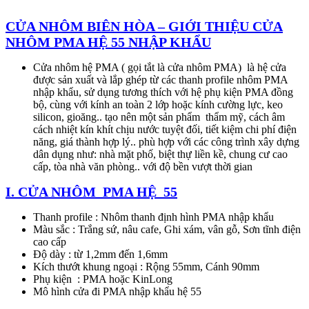
CỬA NHÔM BIÊN HÒA – GIỚI THIỆU CỬA
NHÔM PMA HỆ 55 NHẬP KHẨU
Cửa nhôm hệ PMA ( gọi tắt là cửa nhôm PMA) là hệ cửa
được sản xuất và lắp ghép từ các thanh profile nhôm PMA
nhập khẩu, sử dụng tương thích với hệ phụ kiện PMA đồng
bộ, cùng với kính an toàn 2 lớp hoặc kính cường lực, keo
silicon, gioăng.. tạo nên một sản phẩm thẩm mỹ, cách âm
cách nhiệt kín khít chịu nước tuyệt đối, tiết kiệm chi phí điện
năng, giá thành hợp lý.. phù hợp với các công trình xây dựng
dân dụng như: nhà mặt phố, biệt thự liền kề, chung cư cao
cấp, tòa nhà văn phòng.. với độ bền vượt thời gian
I. CỬA NHÔM PMA HỆ 55
Thanh profile : Nhôm thanh định hình PMA nhập khẩu
Màu sắc : Trắng sứ, nâu cafe, Ghi xám, vân gỗ, Sơn tĩnh điện
cao cấp
Độ dày : từ 1,2mm đến 1,6mm
Kích thướt khung ngoại : Rộng 55mm, Cánh 90mm
Phụ kiện : PMA hoặc KinLong
Mô hình cửa đi PMA nhập khẩu hệ 55