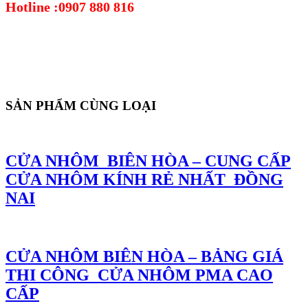
Hotline :0907 880 816
SẢN PHẨM CÙNG LOẠI
CỬA NHÔM BIÊN HÒA – CUNG CẤP
CỬA NHÔM KÍNH RẺ NHẤT ĐỒNG
NAI
CỬA NHÔM BIÊN HÒA – BẢNG GIÁ
THI CÔNG CỬA NHÔM PMA CAO
CẤP