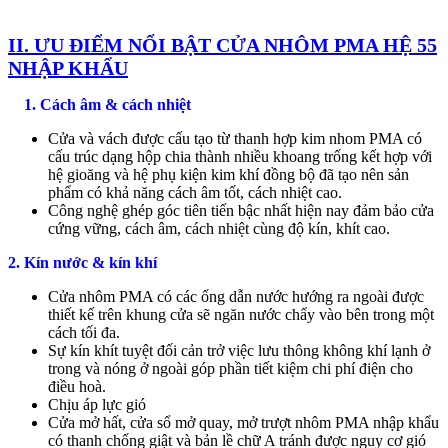
II. ƯU ĐIỂM NỔI BẬT CỬA NHÔM PMA HỆ 55
NHẬP KHẨU
1. Cách âm & cách nhiệt
Cửa và vách được cấu tạo từ thanh hợp kim nhom PMA có
cấu trúc dạng hộp chia thành nhiều khoang trống kết hợp với
hệ gioăng và hệ phụ kiện kim khí đồng bộ đã tạo nên sản
phẩm có khả năng cách âm tốt, cách nhiệt cao.
Công nghệ ghép góc tiên tiến bậc nhất hiện nay đảm bảo cửa
cứng vững, cách âm, cách nhiệt cùng độ kín, khít cao.
2. Kín nước & kín khí
Cửa nhôm PMA có các ống dẫn nước hướng ra ngoài được
thiết kế trên khung cửa sẽ ngăn nước chẩy vào bên trong một
cách tối đa.
Sự kín khít tuyệt đối cản trở việc lưu thông không khí lạnh ở
trong và nóng ở ngoài góp phần tiết kiệm chi phí điện cho
điều hoà.
Chịu áp lực gió
Cửa mở hất, cửa sổ mở quay, mở trượt nhôm PMA nhập khẩu
có thanh chống giật và bản lề chữ A tránh được nguy cơ gió