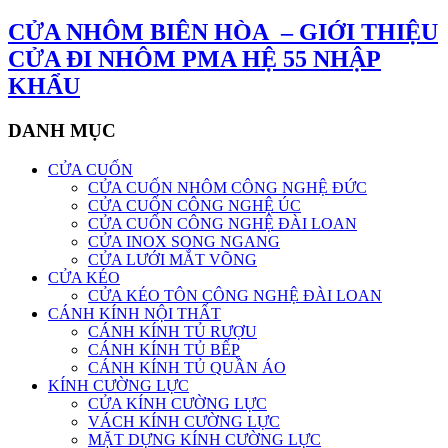
CỬA NHÔM BIÊN HÒA – GIỚI THIỆU
CỬA ĐI NHÔM PMA HỆ 55 NHẬP
KHẨU
DANH MỤC
CỬA CUỐN
CỬA CUỐN NHÔM CÔNG NGHỆ ĐỨC
CỬA CUỐN CÔNG NGHỆ ÚC
CỬA CUỐN CÔNG NGHỆ ĐÀI LOAN
CỬA INOX SONG NGANG
CỬA LƯỚI MẮT VÕNG
CỬA KÉO
CỬA KÉO TÔN CÔNG NGHỆ ĐÀI LOAN
CÁNH KÍNH NỘI THẤT
CÁNH KÍNH TỦ RƯỢU
CÁNH KÍNH TỦ BẾP
CÁNH KÍNH TỦ QUẦN ÁO
KÍNH CƯỜNG LỰC
CỬA KÍNH CƯỜNG LỰC
VÁCH KÍNH CƯỜNG LỰC
MẶT DỰNG KÍNH CƯỜNG LỰC