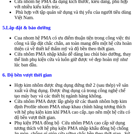
Cửa nhôm hệ PMA đa dạng kích thước, kiểu dáng, phù hợp
với nhiều kiểu kiến trúc.
Phù hợp với tập quán sử dụng và thị yếu của người tiêu dùng
Việt Nam.
5.Lắp đặt & bảo dưỡng
Cua nhom hệ PMA có ưu điểm thuận tiện trong công việc thi
công và lắp đặt chắc chắn, an toàn mang đến một hệ cửa hoàn
thiện cả về thiết kế thẩm mỹ và độ bền theo thời gian.
Cửa nhôm PMA nhập khẩu dễ dàng lau chùi bảo dưỡng, thay
thế linh phụ kiện cửa và luôn giữ được vẻ đẹp hoàn mỹ như
lúc ban đầu.
6. Độ bền vượt thời gian
Hợp kim nhôm được ứng dụng đứng thứ 2 (sau thép) về sản
xuất và ứng dụng. Được ứng dụng cả trong công nghệ chế
tạo máy bay và các thiết bị ngành hàng không.
Cửa nhôm PMA được lắp ghép từ các thanh nhôm hợp kim
định Profile nhom PMA nhap khau chính hãng tương thích
với hệ phụ kiện kim khí PMA cao cấp..tạo nên một hệ cửa có
độ bền vượt thời gian.
Phụ kiện PMA đồng bộ Cửa nhôm PMA cao cấp sử dụng
tương thích với hệ phụ kiện PMA nhập khẩu đông bộ chống
ăn mòn, chống gỉ giúp cửa vững chắc bền theo thời gian. Sử