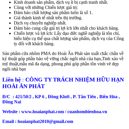
Kinh doanh sản phẩm, dịch vụ ít bị cạnh tranh nhất.
Cùng với những Chiến lược giá trị:
Đảm bảo chất lượng sản phẩm luôn là số 1.
Giá thành kinh tế nhất trên thị trường.
Dịch vụ chuyên nghiệp nhất.
Đảm bảo cung cấp giá trị lợi ích lớn nhất cho khách hàng.
Chiến lược và lợi ích: Lấy đạo đức nghề nghiệp là tôn chỉ,
biểu hiện cụ thể qua chất lượng sản phẩm, dịch vụ của Công
ty đối với khách hàng.
Sản phẩm cửa nhôm PMA do Hoài Ân Phát sản xuất chắc chắn về
kỷ thuật góp phần bảo vệ vững chắc ngôi nhà của bạn,Tinh xảo về
mỹ thuật,mẫu mã đa dạng, phong phú góp phần tôn vinh vẽ đẹp
ngôi nhà bạn
Liên hệ
:
CÔNG TY TRÁCH NHIỆM HỮU HẠN
HOÀI ÂN PHÁT
Đ/C : 421/50/2 , KP 6 , Đồng Khởi , P. Tân Tiến , Biên Hòa ,
Đồng Nai
Website : www.hoaianphat.com / cuanhombienhoa.vn
Email : hoaianphat2010@gmail.com