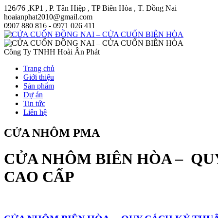
126/76 ,KP1 , P. Tân Hiệp , TP Biên Hòa , T. Đồng Nai
hoaianphat2010@gmail.com
0907 880 816 - 0971 026 411
Công Ty TNHH Hoài Ân Phát
Trang chủ
Giới thiệu
Sản phẩm
Dự án
Tin tức
Liên hệ
CỬA NHÔM PMA
CỬA NHÔM BIÊN HÒA – QU
CAO CẤP