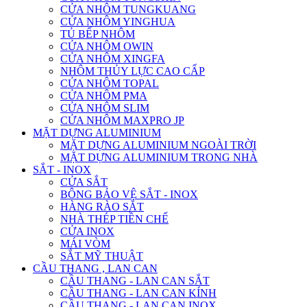
CỬA NHÔM TUNGKUANG
CỬA NHÔM YINGHUA
TỦ BẾP NHÔM
CỬA NHÔM OWIN
CỬA NHÔM XINGFA
NHÔM THỦY LỰC CAO CẤP
CỬA NHÔM TOPAL
CỬA NHÔM PMA
CỬA NHÔM SLIM
CỬA NHÔM MAXPRO JP
MẶT DỰNG ALUMINIUM
MẶT DỰNG ALUMINIUM NGOÀI TRỜI
MẶT DỰNG ALUMINIUM TRONG NHÀ
SẮT - INOX
CỬA SẮT
BÔNG BẢO VỆ SẮT - INOX
HÀNG RÀO SẮT
NHÀ THÉP TIỀN CHẾ
CỬA INOX
MÁI VÒM
SẮT MỸ THUẬT
CẦU THANG , LAN CAN
CẦU THANG - LAN CAN SẮT
CẦU THANG - LAN CAN KÍNH
CẦU THANG - LAN CAN INOX