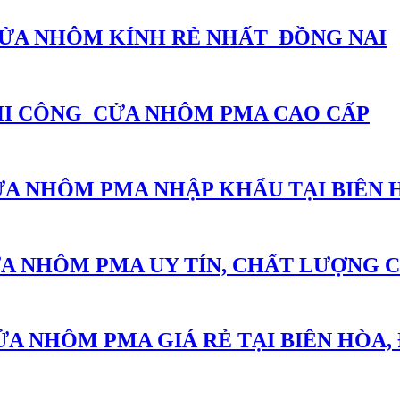
CỬA NHÔM KÍNH RẺ NHẤT ĐỒNG NAI
THI CÔNG CỬA NHÔM PMA CAO CẤP
ỬA NHÔM PMA NHẬP KHẨU TẠI BIÊN 
A NHÔM PMA UY TÍN, CHẤT LƯỢNG C
A NHÔM PMA GIÁ RẺ TẠI BIÊN HÒA,