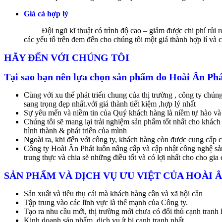
Giá cả hợp lý
Đội ngũ kĩ thuật có trình độ cao – giảm được chi phí rủi ro t
các yếu tố trên đem đến cho chúng tôi một giá thành hợp lí và 
HÃY ĐẾN VỚI CHÚNG TÔI
Tại sao bạn nên lựa chọn sản phẩm do Hoài Ân Phá
Cùng với xu thế phát triển chung của thị trường , công ty ch
sang trọng đẹp nhất.với giá thành tiết kiệm ,hợp lý nhất
Sự yêu mến và niềm tin của Quý khách hàng là niềm tự hào và th
Chúng tôi sẽ mang lại trải nghiệm sản phẩm tốt nhất cho khác
hình thành & phát triển của mình
Ngoài ra, khi đến với công ty, khách hàng còn được cung cấp c
Công ty Hoài Ân Phát luôn nâng cấp và cập nhật công nghệ sản 
trung thực và chia sẽ những điều tốt và có lợi nhất cho cho g
SẢN PHẨM VÀ DỊCH VỤ ƯU VIỆT CỦA HOÀI 
Sản xuất và tiêu thụ cái mà khách hàng cần và xã hội cần
Tập trung vào các lĩnh vực là thế mạnh của Công ty.
Tạo ra nhu cầu mới, thị trường mới chưa có đối thủ cạnh tranh
Kinh doanh sản phẩm, dịch vụ ít bị cạnh tranh nhất.