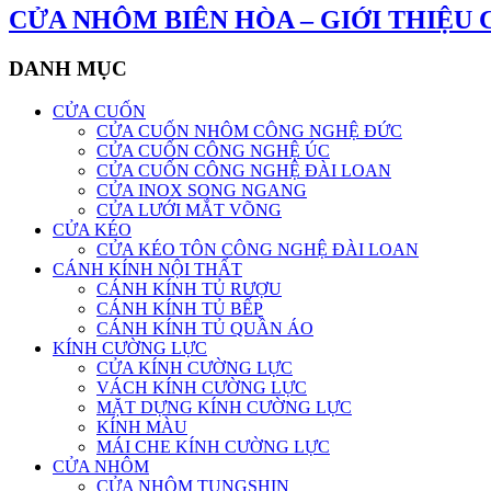
CỬA NHÔM BIÊN HÒA – GIỚI THIỆU
DANH MỤC
CỬA CUỐN
CỬA CUỐN NHÔM CÔNG NGHỆ ĐỨC
CỬA CUỐN CÔNG NGHỆ ÚC
CỬA CUỐN CÔNG NGHỆ ĐÀI LOAN
CỬA INOX SONG NGANG
CỬA LƯỚI MẮT VÕNG
CỬA KÉO
CỬA KÉO TÔN CÔNG NGHỆ ĐÀI LOAN
CÁNH KÍNH NỘI THẤT
CÁNH KÍNH TỦ RƯỢU
CÁNH KÍNH TỦ BẾP
CÁNH KÍNH TỦ QUẦN ÁO
KÍNH CƯỜNG LỰC
CỬA KÍNH CƯỜNG LỰC
VÁCH KÍNH CƯỜNG LỰC
MẶT DỰNG KÍNH CƯỜNG LỰC
KÍNH MÀU
MÁI CHE KÍNH CƯỜNG LỰC
CỬA NHÔM
CỬA NHÔM TUNGSHIN