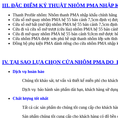
III. ĐẶC ĐIỂM KỶ THUẬT NHÔM PMA NHẬP
Thanh Profile nhôm: Nhôm thanh PMA nhập khẩu chính hãng độ
Cửa sổ mở quay nhôm PMA hệ 55 bản cánh 7,5cm định vị được 
Cửa sổ mở hất (mở lật) nhôm PMA hệ 55 bản cánh 7,5cm định 
Cửa đi và cửa sổ mở trượt (cửa lùa) nhôm PMA hệ 55 bản cánh
Cửa đi mở quay nhôm PMA hệ 55 bản cánh 9,0cm mở được hết d
Cửa nhôm PMA được sơn phủ bề mặt thanh nhôm lớp sơn tĩnh 
Đồng bộ phụ kiện PMA dành riêng cho cửa nhôm PMA nhập khẩ
IV. TẠI SAO LỰA CHỌN CỬA NHÔM PMA DO 
Dịch vụ hoàn hảo
Chúng tôi khảo sát, tư vấn và thiết kế miễn phí cho khách
Dịch vụ bảo hành sản phẩm dài hạn, khách hàng sử dụng sản
Chất lượng tốt nhất
Tất cả các sản phẩm do chúng tôi cung cấp cho khách hàng đ
Sản phẩm chúng tôi cung cấp cho khách hàng có độ bền cao,