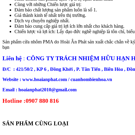
Cùng với những Chiến lược giá trị:
Đảm bảo chất lượng sản phẩm luôn là số 1.
Giá thành kinh tế nhất trên thị trường.
Dịch vụ chuyên nghiệp nhất.
Đảm bảo cung cấp giá trị lợi ích lớn nhất cho khách hàng.
Chiến lược và lợi ích: Lấy đạo đức nghề nghiệp là tôn chỉ, biể
Sản phẩm cửa nhôm PMA do Hoài Ân Phát sản xuất chắc chắn về kỷ t
bạn
Liên hệ
:
CÔNG TY TRÁCH NHIỆM HỮU HẠN H
Đ/C : 421/50/2 , KP 6 , Đồng Khởi , P. Tân Tiến , Biên Hòa , Đồ
Website : www.hoaianphat.com / cuanhombienhoa.vn
Email : hoaianphat2010@gmail.com
Hotline :0907 880 816
SẢN PHẨM CÙNG LOẠI