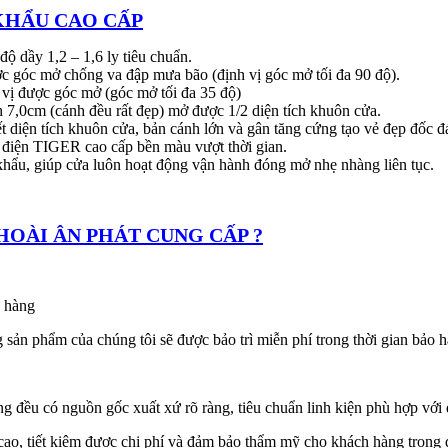
 KHẨU CAO CẤP
 dầy 1,2 – 1,6 ly tiêu chuẩn.
góc mở chống va đập mưa bão (định vị góc mở tối đa 90 độ).
vị được góc mở (góc mở tối đa 35 độ)
 7,0cm (cánh đều rất đẹp) mở được 1/2 diện tích khuôn cửa.
iện tích khuôn cửa, bản cánh lớn và gân tăng cứng tạo vẻ đẹp đốc đ
điện TIGER cao cấp bền màu vượt thời gian.
u, giúp cửa luôn hoạt động vận hành đóng mở nhẹ nhàng liên tục.
HOÀI ÂN PHÁT CUNG CẤP ?
 hàng
 phẩm của chúng tôi sẽ được bảo trì miễn phí trong thời gian bảo 
ều có nguồn gốc xuất xứ rõ ràng, tiêu chuẩn linh kiện phù hợp với
 tiết kiệm được chi phí và đảm bảo thẩm mỹ cho khách hàng trong q