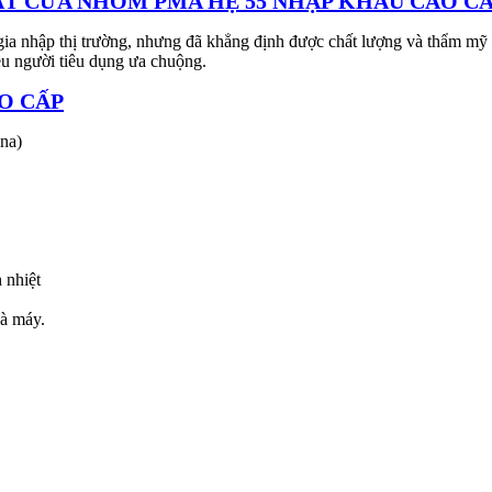
T CỬA NHÔM PMA HỆ 55 NHẬP KHẨU CAO C
 nhập thị trường, nhưng đã khẳng định được chất lượng và thẩm mỹ k
ều người tiêu dụng ưa chuộng.
O CẤP
na)
 nhiệt
hà máy.