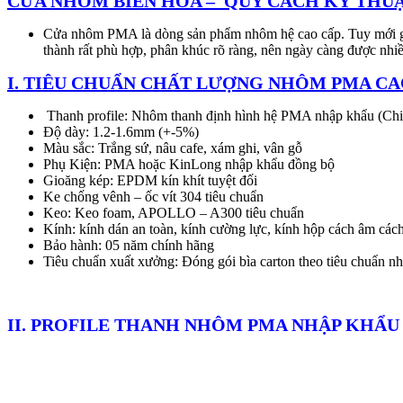
CỬA NHÔM BIÊN HÒA –
QUY CÁCH KỶ THUẬ
Cửa nhôm PMA là dòng sản phẩm nhôm hệ cao cấp. Tuy mới gia
thành rất phù hợp, phân khúc rõ ràng, nên ngày càng được nhi
I. TIÊU CHUẨN CHẤT LƯỢNG NHÔM PMA CA
Thanh profile: Nhôm thanh định hình hệ PMA nhập khẩu (Chi
Độ dày: 1.2-1.6mm (+-5%)
Màu sắc: Trắng sứ, nâu cafe, xám ghi, vân gỗ
Phụ Kiện: PMA hoặc KinLong nhập khẩu đồng bộ
Gioăng kép: EPDM kín khít tuyệt đối
Ke chống vênh – ốc vít 304 tiêu chuẩn
Keo: Keo foam, APOLLO – A300 tiêu chuẩn
Kính: kính dán an toàn, kính cường lực, kính hộp cách âm cách
Bảo hành: 05 năm chính hãng
Tiêu chuẩn xuất xưởng: Đóng gói bìa carton theo tiêu chuẩn n
II. PROFILE THANH NHÔM PMA NHẬP KHẨU